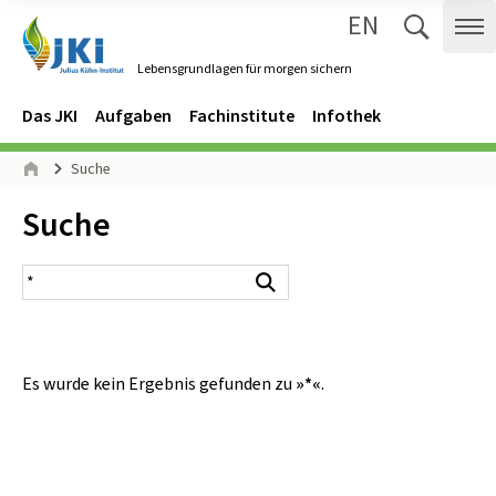
EN
Zum Inhalt springen
Zur Hauptnavigation springen
Suche 
Me
Lebensgrundlagen für morgen sichern
Gehe zur Startseite des Lebensgrundlagen für morgen sichern.
Navigation
Hauptmenü
Das JKI
Aufgaben
Fachinstitute
Infothek
Seitenpfad
Suche
Start
Inhalt:
Suche
Suchergebnis
Suchen
Es wurde kein Ergebnis gefunden zu
»*«
.