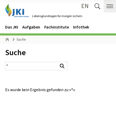
EN
Zum Inhalt springen
Zur Hauptnavigation springen
Suche 
Me
Lebensgrundlagen für morgen sichern
Gehe zur Startseite des Lebensgrundlagen für morgen sichern.
Navigation
Hauptmenü
Das JKI
Aufgaben
Fachinstitute
Infothek
Seitenpfad
Suche
Start
Inhalt:
Suche
Suchergebnis
Suchen
Es wurde kein Ergebnis gefunden zu
»*«
.