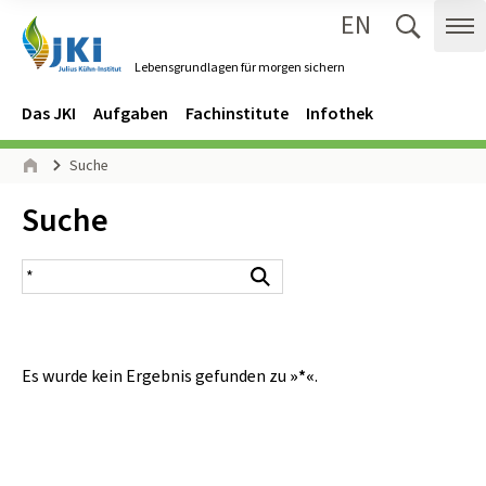
EN
Zum Inhalt springen
Zur Hauptnavigation springen
Suche 
Me
Lebensgrundlagen für morgen sichern
Gehe zur Startseite des Lebensgrundlagen für morgen sichern.
Navigation
Hauptmenü
Das JKI
Aufgaben
Fachinstitute
Infothek
Seitenpfad
Suche
Start
Inhalt:
Suche
Suchergebnis
Suchen
Es wurde kein Ergebnis gefunden zu
»*«
.