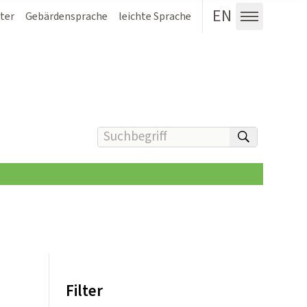
EN
ter
Gebärdensprache
leichte Sprache
Menü au
Suchbegriff(e) eingeben
suchen
Filter