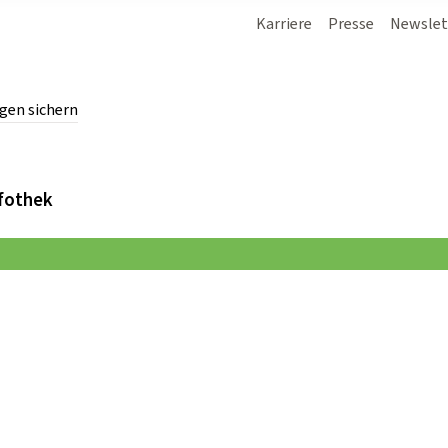
Karriere
Presse
Newslet
gen sichern
chern.
fothek