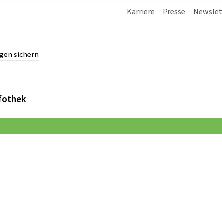
Karriere
Presse
Newslet
gen sichern
chern.
fothek