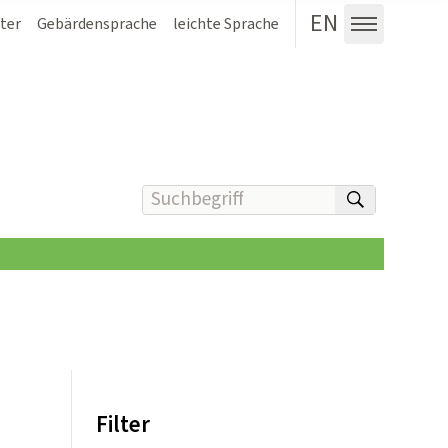
EN
ter
Gebärdensprache
leichte Sprache
Menü au
Suchbegriff(e) eingeben
suchen
Filter