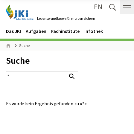
EN
Zum Inhalt springen
Zur Hauptnavigation springen
Suche 
Me
Lebensgrundlagen für morgen sichern
Gehe zur Startseite des Lebensgrundlagen für morgen sichern.
Navigation
Hauptmenü
Das JKI
Aufgaben
Fachinstitute
Infothek
Seitenpfad
Suche
Start
Inhalt:
Suche
Suchergebnis
Suchen
Es wurde kein Ergebnis gefunden zu
»*«
.