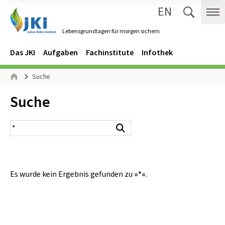
EN
Zum Inhalt springen
Zur Hauptnavigation springen
Suche 
Me
Lebensgrundlagen für morgen sichern
Gehe zur Startseite des Lebensgrundlagen für morgen sichern.
Navigation
Hauptmenü
Das JKI
Aufgaben
Fachinstitute
Infothek
Seitenpfad
Suche
Start
Inhalt:
Suche
Suchergebnis
Suchen
Es wurde kein Ergebnis gefunden zu
»*«
.