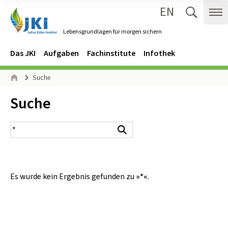
EN
Zum Inhalt springen
Zur Hauptnavigation springen
Suche 
Me
Lebensgrundlagen für morgen sichern
Gehe zur Startseite des Lebensgrundlagen für morgen sichern.
Navigation
Hauptmenü
Das JKI
Aufgaben
Fachinstitute
Infothek
Seitenpfad
Suche
Start
Inhalt:
Suche
Suchergebnis
Suchen
Es wurde kein Ergebnis gefunden zu
»*«
.