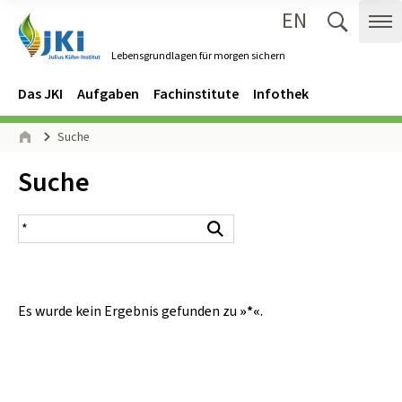
EN
Zum Inhalt springen
Zur Hauptnavigation springen
Suche 
Me
Lebensgrundlagen für morgen sichern
Gehe zur Startseite des Lebensgrundlagen für morgen sichern.
Navigation
Hauptmenü
Das JKI
Aufgaben
Fachinstitute
Infothek
Seitenpfad
Suche
Start
Inhalt:
Suche
Suchergebnis
Suchen
Es wurde kein Ergebnis gefunden zu
»*«
.