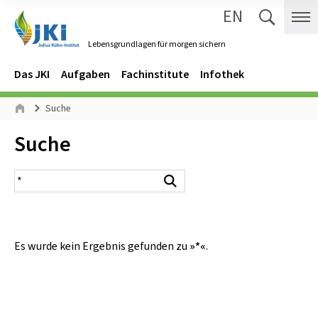
EN
Zum Inhalt springen
Zur Hauptnavigation springen
Suche 
Me
Lebensgrundlagen für morgen sichern
Gehe zur Startseite des Lebensgrundlagen für morgen sichern.
Navigation
Hauptmenü
Das JKI
Aufgaben
Fachinstitute
Infothek
Seitenpfad
Suche
Start
Inhalt:
Suche
Suchergebnis
Suchen
Es wurde kein Ergebnis gefunden zu
»*«
.