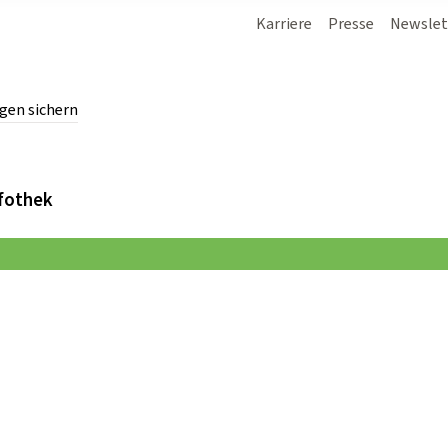
Karriere
Presse
Newslet
gen sichern
chern.
fothek