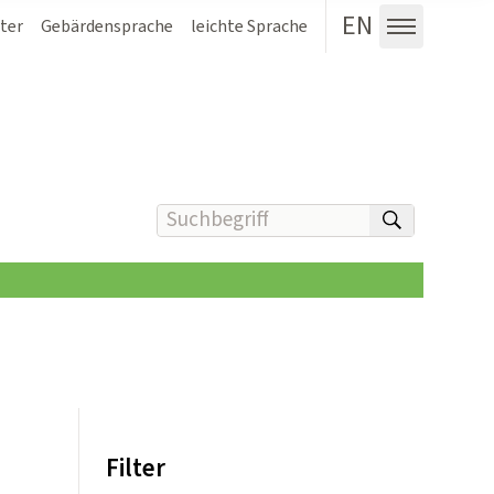
EN
ter
Gebärdensprache
leichte Sprache
Menü au
Suchbegriff(e) eingeben
suchen
Filter