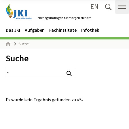
EN
Zum Inhalt springen
Zur Hauptnavigation springen
Suche 
Me
Lebensgrundlagen für morgen sichern
Gehe zur Startseite des Lebensgrundlagen für morgen sichern.
Navigation
Hauptmenü
Das JKI
Aufgaben
Fachinstitute
Infothek
Seitenpfad
Suche
Start
Inhalt:
Suche
Suchergebnis
Suchen
Es wurde kein Ergebnis gefunden zu
»*«
.