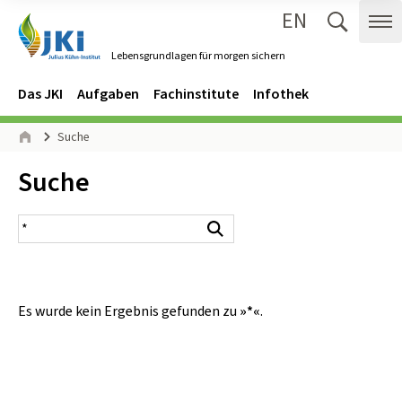
EN
Zum Inhalt springen
Zur Hauptnavigation springen
Suche 
Me
Lebensgrundlagen für morgen sichern
Gehe zur Startseite des Lebensgrundlagen für morgen sichern.
Navigation
Hauptmenü
Das JKI
Aufgaben
Fachinstitute
Infothek
Seitenpfad
Suche
Start
Inhalt:
Suche
Suchergebnis
Suchen
Es wurde kein Ergebnis gefunden zu
»*«
.