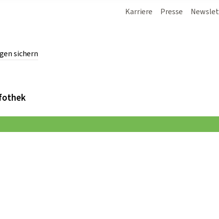
Karriere
Presse
Newslet
gen sichern
chern.
fothek