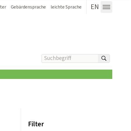
EN
ter
Gebärdensprache
leichte Sprache
Menü au
Suchbegriff(e) eingeben
suchen
Filter