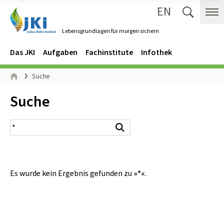
EN
Zum Inhalt springen
Zur Hauptnavigation springen
Suche 
Me
Lebensgrundlagen für morgen sichern
Gehe zur Startseite des Lebensgrundlagen für morgen sichern.
Navigation
Hauptmenü
Das JKI
Aufgaben
Fachinstitute
Infothek
Seitenpfad
Suche
Start
Inhalt:
Suche
Suchergebnis
Suchen
Es wurde kein Ergebnis gefunden zu
»*«
.