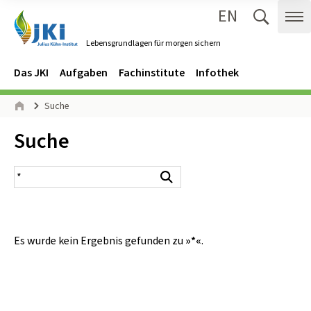
EN
Zum Inhalt springen
Zur Hauptnavigation springen
Suche 
Me
Lebensgrundlagen für morgen sichern
Gehe zur Startseite des Lebensgrundlagen für morgen sichern.
Navigation
Hauptmenü
Das JKI
Aufgaben
Fachinstitute
Infothek
Seitenpfad
Suche
Start
Inhalt:
Suche
Suchergebnis
Suchen
Es wurde kein Ergebnis gefunden zu
»*«
.