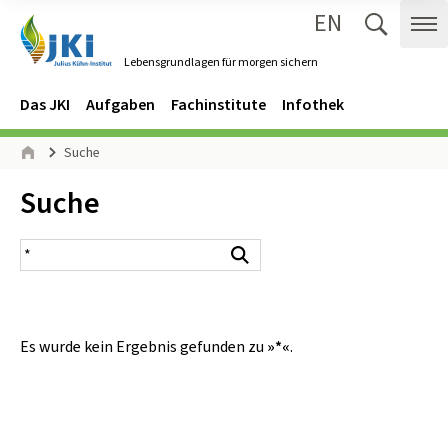
EN
Zum Inhalt springen
Zur Hauptnavigation springen
Suche 
Me
Lebensgrundlagen für morgen sichern
Gehe zur Startseite des Lebensgrundlagen für morgen sichern.
Navigation
Hauptmenü
Das JKI
Aufgaben
Fachinstitute
Infothek
Seitenpfad
Suche
Start
Inhalt:
Suche
Suchergebnis
Suchen
Es wurde kein Ergebnis gefunden zu
»*«
.