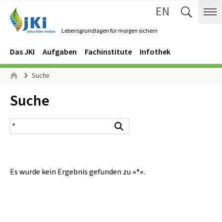
EN
Zum Inhalt springen
Zur Hauptnavigation springen
Suche 
Me
Lebensgrundlagen für morgen sichern
Gehe zur Startseite des Lebensgrundlagen für morgen sichern.
Navigation
Hauptmenü
Das JKI
Aufgaben
Fachinstitute
Infothek
Seitenpfad
Suche
Start
Inhalt:
Suche
Suchergebnis
Suchen
Es wurde kein Ergebnis gefunden zu
»*«
.