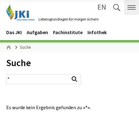
EN
Zum Inhalt springen
Zur Hauptnavigation springen
Suche 
Me
Lebensgrundlagen für morgen sichern
Gehe zur Startseite des Lebensgrundlagen für morgen sichern.
Navigation
Hauptmenü
Das JKI
Aufgaben
Fachinstitute
Infothek
Seitenpfad
Suche
Start
Inhalt:
Suche
Suchergebnis
Suchen
Es wurde kein Ergebnis gefunden zu
»*«
.