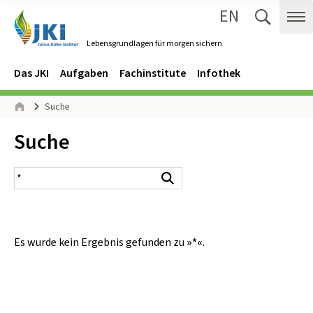
EN
Zum Inhalt springen
Zur Hauptnavigation springen
Suche 
Me
Lebensgrundlagen für morgen sichern
Gehe zur Startseite des Lebensgrundlagen für morgen sichern.
Navigation
Hauptmenü
Das JKI
Aufgaben
Fachinstitute
Infothek
Seitenpfad
Suche
Start
Inhalt:
Suche
Suchergebnis
Suchen
Es wurde kein Ergebnis gefunden zu
»*«
.