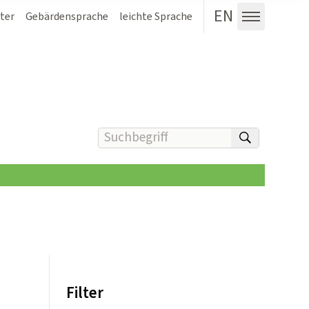
EN
ter
Gebärdensprache
leichte Sprache
Menü au
Suchbegriff(e) eingeben
suchen
Filter