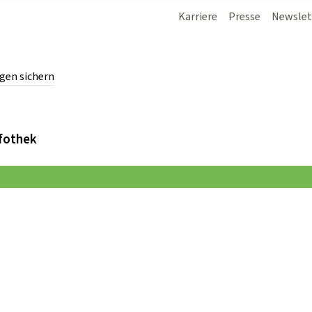
Karriere
Presse
Newslet
gen sichern
chern.
fothek