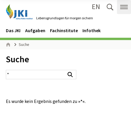
EN
Zum Inhalt springen
Zur Hauptnavigation springen
Suche 
Me
Lebensgrundlagen für morgen sichern
Gehe zur Startseite des Lebensgrundlagen für morgen sichern.
Navigation
Hauptmenü
Das JKI
Aufgaben
Fachinstitute
Infothek
Seitenpfad
Suche
Start
Inhalt:
Suche
Suchergebnis
Suchen
Es wurde kein Ergebnis gefunden zu
»*«
.