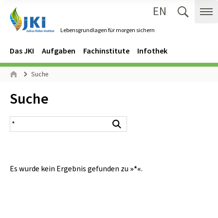
EN
Zum Inhalt springen
Zur Hauptnavigation springen
Suche 
Me
Lebensgrundlagen für morgen sichern
Gehe zur Startseite des Lebensgrundlagen für morgen sichern.
Navigation
Hauptmenü
Das JKI
Aufgaben
Fachinstitute
Infothek
Seitenpfad
Suche
Start
Inhalt:
Suche
Suchergebnis
Suchen
Es wurde kein Ergebnis gefunden zu
»*«
.