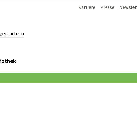
Karriere
Presse
Newslet
gen sichern
chern.
fothek