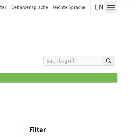
EN
ter
Gebärdensprache
leichte Sprache
Menü au
Suchbegriff(e) eingeben
suchen
Filter