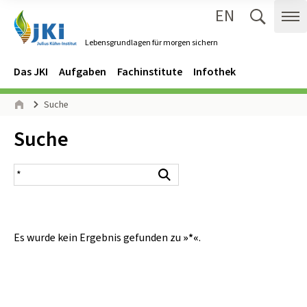
EN
Zum Inhalt springen
Zur Hauptnavigation springen
Suche 
Me
Lebensgrundlagen für morgen sichern
Gehe zur Startseite des Lebensgrundlagen für morgen sichern.
Navigation
Hauptmenü
Das JKI
Aufgaben
Fachinstitute
Infothek
Seitenpfad
Suche
Start
Inhalt:
Suche
Suchergebnis
Suchen
Es wurde kein Ergebnis gefunden zu
»*«
.