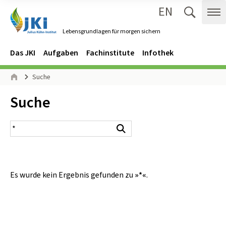
EN
Zum Inhalt springen
Zur Hauptnavigation springen
Suche 
Me
Lebensgrundlagen für morgen sichern
Gehe zur Startseite des Lebensgrundlagen für morgen sichern.
Navigation
Hauptmenü
Das JKI
Aufgaben
Fachinstitute
Infothek
Seitenpfad
Suche
Start
Inhalt:
Suche
Suchergebnis
Suchen
Es wurde kein Ergebnis gefunden zu
»*«
.