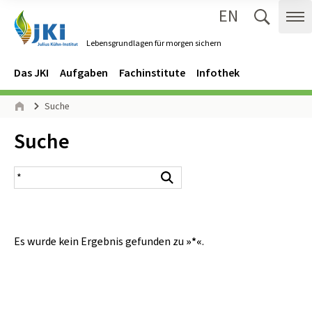
EN
Zum Inhalt springen
Zur Hauptnavigation springen
Suche 
Me
Lebensgrundlagen für morgen sichern
Gehe zur Startseite des Lebensgrundlagen für morgen sichern.
Navigation
Hauptmenü
Das JKI
Aufgaben
Fachinstitute
Infothek
Seitenpfad
Suche
Start
Inhalt:
Suche
Suchergebnis
Suchen
Es wurde kein Ergebnis gefunden zu
»*«
.