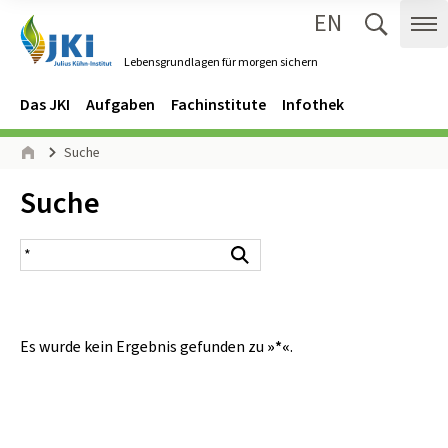
EN
Zum Inhalt springen
Zur Hauptnavigation springen
Suche 
Me
Lebensgrundlagen für morgen sichern
Gehe zur Startseite des Lebensgrundlagen für morgen sichern.
Navigation
Hauptmenü
Das JKI
Aufgaben
Fachinstitute
Infothek
Seitenpfad
Suche
Start
Inhalt:
Suche
Suchergebnis
Suchen
Es wurde kein Ergebnis gefunden zu
»*«
.