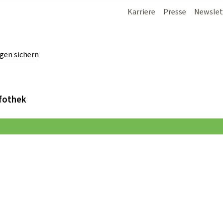
Karriere
Presse
Newslet
gen sichern
chern.
fothek