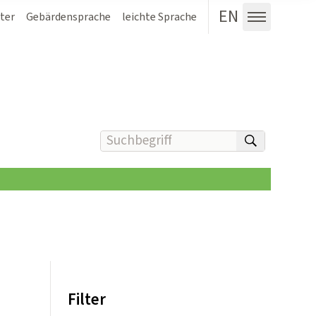
EN
ter
Gebärdensprache
leichte Sprache
Menü au
Suchbegriff(e) eingeben
suchen
Filter