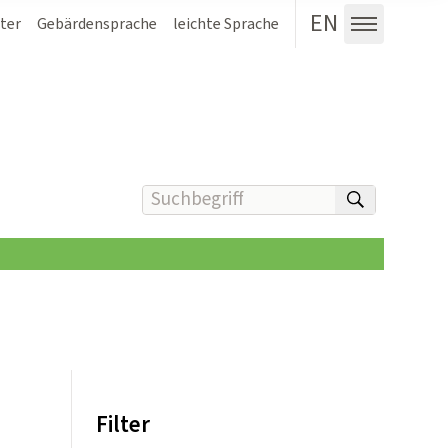
EN
ter
Gebärdensprache
leichte Sprache
Menü au
Suchbegriff(e) eingeben
suchen
Filter