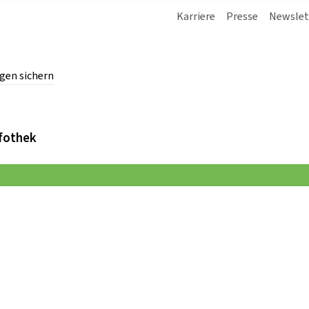
Karriere
Presse
Newslet
gen sichern
chern.
fothek