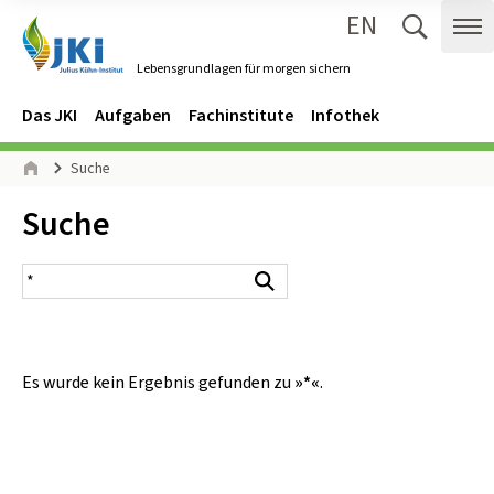
EN
Zum Inhalt springen
Zur Hauptnavigation springen
Suche 
Me
Lebensgrundlagen für morgen sichern
Gehe zur Startseite des Lebensgrundlagen für morgen sichern.
Navigation
Hauptmenü
Das JKI
Aufgaben
Fachinstitute
Infothek
Seitenpfad
Suche
Start
Inhalt:
Suche
Suchergebnis
Suchen
Es wurde kein Ergebnis gefunden zu
»*«
.