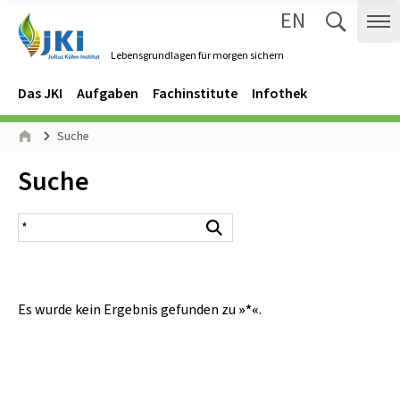
EN
Zum Inhalt springen
Zur Hauptnavigation springen
Suche 
Me
Lebensgrundlagen für morgen sichern
Gehe zur Startseite des Lebensgrundlagen für morgen sichern.
Navigation
Hauptmenü
Das JKI
Aufgaben
Fachinstitute
Infothek
Seitenpfad
Suche
Start
Inhalt:
Suche
Suchergebnis
Suchen
Es wurde kein Ergebnis gefunden zu
»*«
.