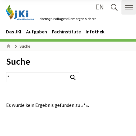
EN
Zum Inhalt springen
Zur Hauptnavigation springen
Suche 
Me
Lebensgrundlagen für morgen sichern
Gehe zur Startseite des Lebensgrundlagen für morgen sichern.
Navigation
Hauptmenü
Das JKI
Aufgaben
Fachinstitute
Infothek
Seitenpfad
Suche
Start
Inhalt:
Suche
Suchergebnis
Suchen
Es wurde kein Ergebnis gefunden zu
»*«
.