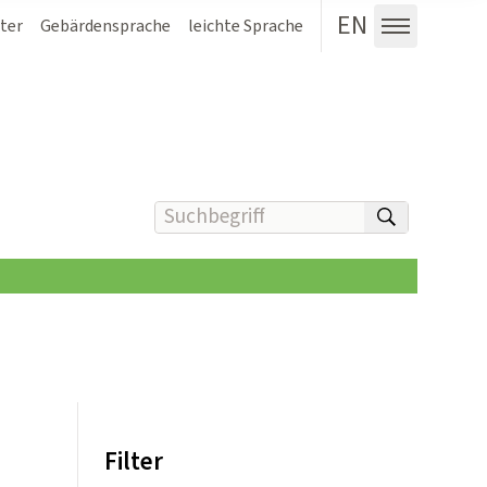
EN
ter
Gebärdensprache
leichte Sprache
Menü au
Suchbegriff(e) eingeben
suchen
Filter