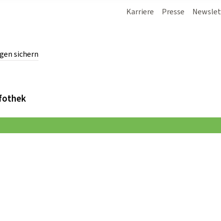
Karriere
Presse
Newslet
gen sichern
chern.
fothek