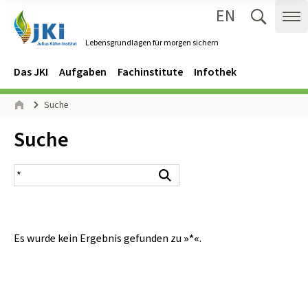
EN
Zum Inhalt springen
Zur Hauptnavigation springen
Suche 
Me
Lebensgrundlagen für morgen sichern
Gehe zur Startseite des Lebensgrundlagen für morgen sichern.
Navigation
Hauptmenü
Das JKI
Aufgaben
Fachinstitute
Infothek
Seitenpfad
Suche
Start
Inhalt:
Suche
Suchergebnis
Suchen
Es wurde kein Ergebnis gefunden zu
»*«
.