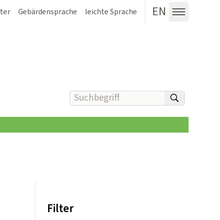
EN
ter
Gebärdensprache
leichte Sprache
Menü au
Suchbegriff(e) eingeben
suchen
Filter