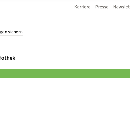
Karriere
Presse
Newslet
gen sichern
chern.
fothek