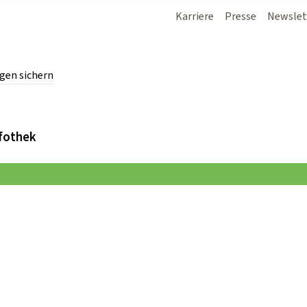
Karriere
Presse
Newslet
gen sichern
chern.
fothek