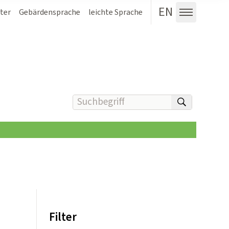
EN
ter
Gebärdensprache
leichte Sprache
Menü au
Suchbegriff(e) eingeben
suchen
Filter