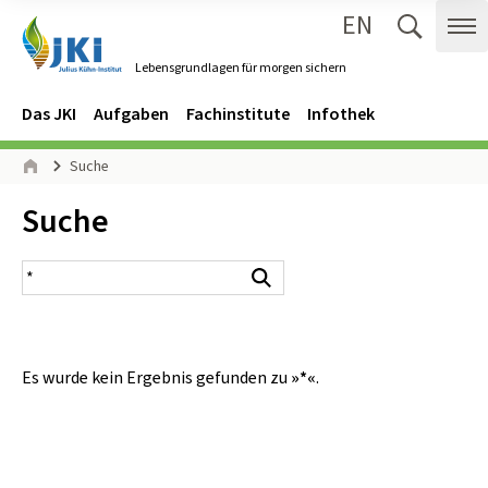
EN
Zum Inhalt springen
Zur Hauptnavigation springen
Suche 
Me
Lebensgrundlagen für morgen sichern
Gehe zur Startseite des Lebensgrundlagen für morgen sichern.
Navigation
Hauptmenü
Das JKI
Aufgaben
Fachinstitute
Infothek
Seitenpfad
Suche
Start
Inhalt:
Suche
Suchergebnis
Suchen
Es wurde kein Ergebnis gefunden zu
»*«
.