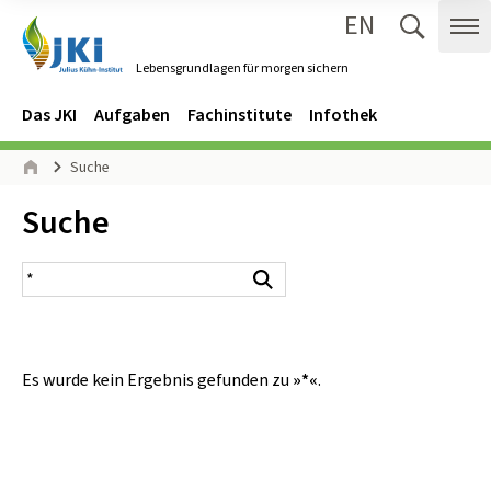
EN
Zum Inhalt springen
Zur Hauptnavigation springen
Suche 
Me
Lebensgrundlagen für morgen sichern
Gehe zur Startseite des Lebensgrundlagen für morgen sichern.
Navigation
Hauptmenü
Das JKI
Aufgaben
Fachinstitute
Infothek
Seitenpfad
Suche
Start
Inhalt:
Suche
Suchergebnis
Suchen
Es wurde kein Ergebnis gefunden zu
»*«
.