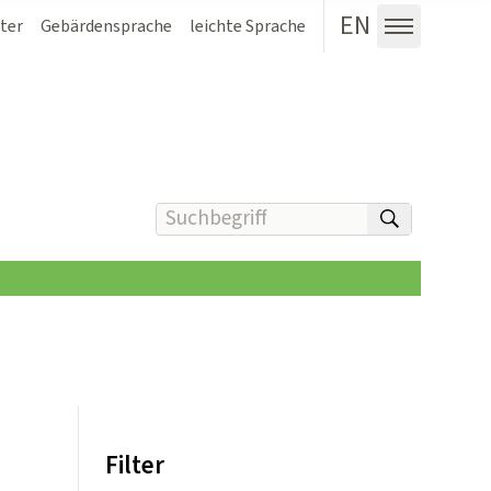
EN
ter
Gebärdensprache
leichte Sprache
Menü au
Suchbegriff(e) eingeben
suchen
Filter