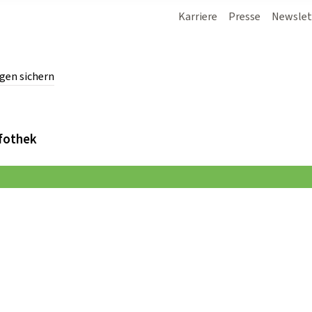
Karriere
Presse
Newslet
gen sichern
chern.
fothek