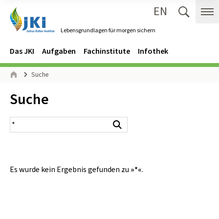
EN
Zum Inhalt springen
Zur Hauptnavigation springen
Suche 
Me
Lebensgrundlagen für morgen sichern
Gehe zur Startseite des Lebensgrundlagen für morgen sichern.
Navigation
Hauptmenü
Das JKI
Aufgaben
Fachinstitute
Infothek
Seitenpfad
Suche
Start
Inhalt:
Suche
Suchergebnis
Suchen
Es wurde kein Ergebnis gefunden zu
»*«
.