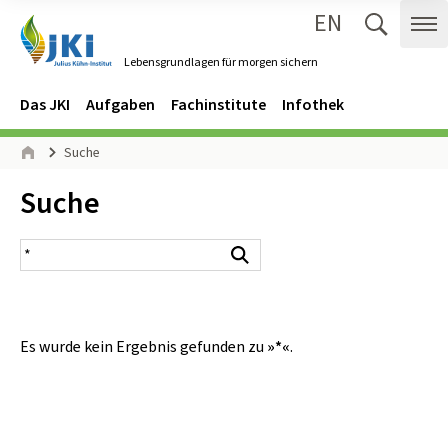
EN
Zum Inhalt springen
Zur Hauptnavigation springen
Suche 
Me
Lebensgrundlagen für morgen sichern
Gehe zur Startseite des Lebensgrundlagen für morgen sichern.
Navigation
Hauptmenü
Das JKI
Aufgaben
Fachinstitute
Infothek
Seitenpfad
Suche
Start
Inhalt:
Suche
Suchergebnis
Suchen
Es wurde kein Ergebnis gefunden zu
»*«
.