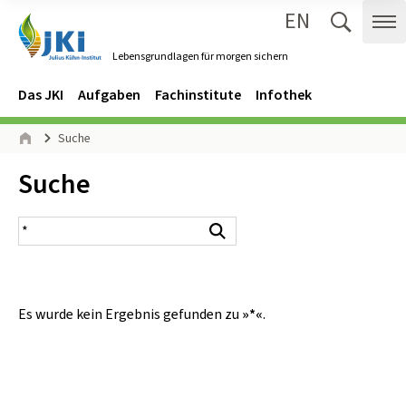
EN
Zum Inhalt springen
Zur Hauptnavigation springen
Suche 
Me
Lebensgrundlagen für morgen sichern
Gehe zur Startseite des Lebensgrundlagen für morgen sichern.
Navigation
Hauptmenü
Das JKI
Aufgaben
Fachinstitute
Infothek
Seitenpfad
Suche
Start
Inhalt:
Suche
Suchergebnis
Suchen
Es wurde kein Ergebnis gefunden zu
»*«
.