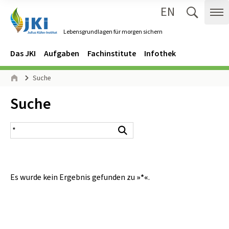
EN
Zum Inhalt springen
Zur Hauptnavigation springen
Suche 
Me
Lebensgrundlagen für morgen sichern
Gehe zur Startseite des Lebensgrundlagen für morgen sichern.
Navigation
Hauptmenü
Das JKI
Aufgaben
Fachinstitute
Infothek
Seitenpfad
Suche
Start
Inhalt:
Suche
Suchergebnis
Suchen
Es wurde kein Ergebnis gefunden zu
»*«
.