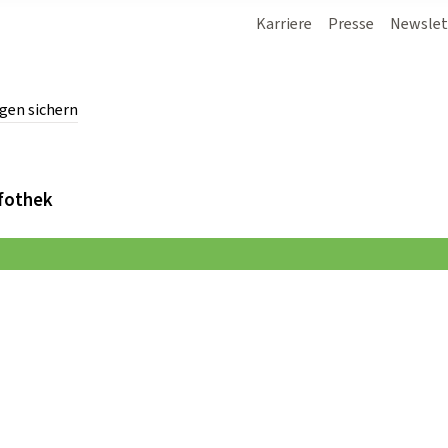
Karriere
Presse
Newslet
gen sichern
chern.
fothek