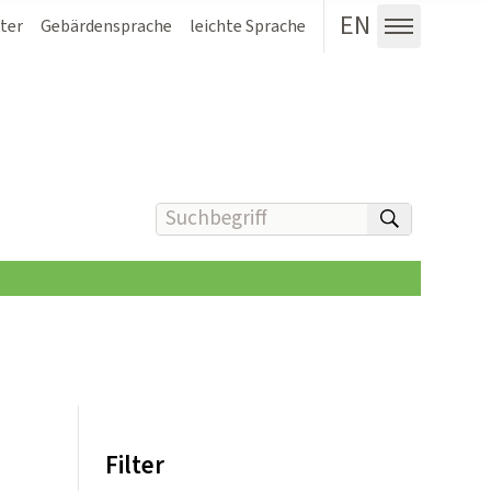
EN
ter
Gebärdensprache
leichte Sprache
Menü au
Suchbegriff(e) eingeben
suchen
Filter