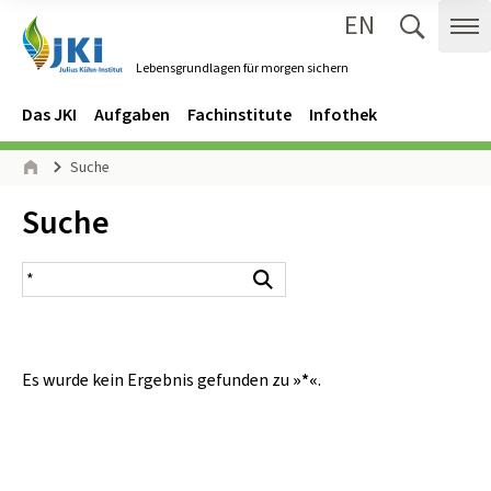
EN
Zum Inhalt springen
Zur Hauptnavigation springen
Suche 
Me
Lebensgrundlagen für morgen sichern
Gehe zur Startseite des Lebensgrundlagen für morgen sichern.
Navigation
Hauptmenü
Das JKI
Aufgaben
Fachinstitute
Infothek
Seitenpfad
Suche
Start
Inhalt:
Suche
Suchergebnis
Suchen
Es wurde kein Ergebnis gefunden zu
»*«
.