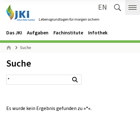
EN
Zum Inhalt springen
Zur Hauptnavigation springen
Suche 
Me
Lebensgrundlagen für morgen sichern
Gehe zur Startseite des Lebensgrundlagen für morgen sichern.
Navigation
Hauptmenü
Das JKI
Aufgaben
Fachinstitute
Infothek
Seitenpfad
Suche
Start
Inhalt:
Suche
Suchergebnis
Suchen
Es wurde kein Ergebnis gefunden zu
»*«
.