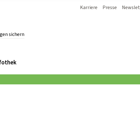
Karriere
Presse
Newslet
gen sichern
chern.
fothek