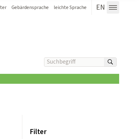
EN
ter
Gebärdensprache
leichte Sprache
Menü au
Suchbegriff(e) eingeben
suchen
Filter