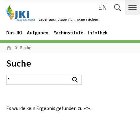
EN
Zum Inhalt springen
Zur Hauptnavigation springen
Suche 
Me
Lebensgrundlagen für morgen sichern
Gehe zur Startseite des Lebensgrundlagen für morgen sichern.
Navigation
Hauptmenü
Das JKI
Aufgaben
Fachinstitute
Infothek
Seitenpfad
Suche
Start
Inhalt:
Suche
Suchergebnis
Suchen
Es wurde kein Ergebnis gefunden zu
»*«
.