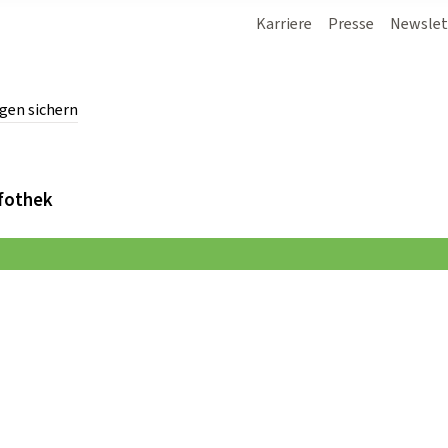
Karriere
Presse
Newslet
gen sichern
chern.
fothek