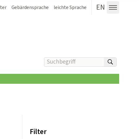
EN
ter
Gebärdensprache
leichte Sprache
Menü au
Suchbegriff(e) eingeben
suchen
Filter